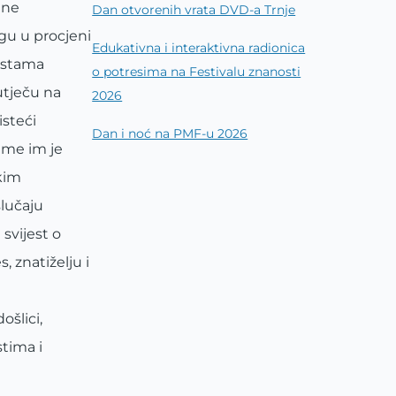
ene
Dan otvorenih vrata DVD-a Trnje
gu u procjeni
Edukativna i interaktivna radionica
vrstama
o potresima na Festivalu znanosti
utječu na
2026
isteći
Dan i noć na PMF-u 2026
ime im je
kim
lučaju
svijest o
 znatiželju i
šlici,
tima i