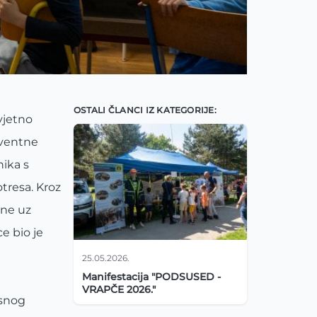
OSTALI ČLANCI IZ KATEGORIJE:
vjetno
rventne
ika s
tresa. Kroz
ane uz
e bio je
25.05.2026.
Manifestacija "PODSUSED -
VRAPČE 2026."
esnog