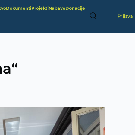
User
tvo
Dokumenti
Projekti
Nabave
Donacije
account
Prijava
menu
ma“