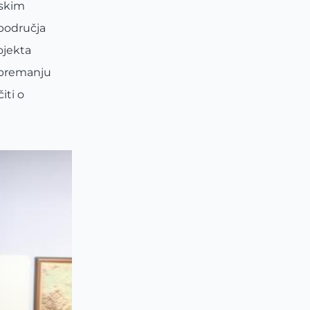
jskim
 područja
ojekta
 opremanju
iti o