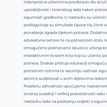
inženjerstva učenicima predstavio dio stru
uporabljivosti i terenskog rada nakon potre
sigurnosti građevina. U nastavku su učenic
podloga koje su simulirale tipove tla, čime s
ponašanje zgrada tijekom potresa. Dodatno s
edukativne setove te na potresnom stolu tes
omogućeno jedinstveno iskustvo učenja kroz i
interaktivnim kvizom kroz koji su učenici 
potresa. Ovakav pristup edukaciji omogućuje
potresnim rizicima te razumiju važnost sigurn
aktivno sudjelovali u svim dijelovima radion
Posebnu zahvalnost upućujemo nastavnom os
izvrsnoj suradnji i velikoj posvećenosti ra
nastavku rada na podizanju svijesti o sigu