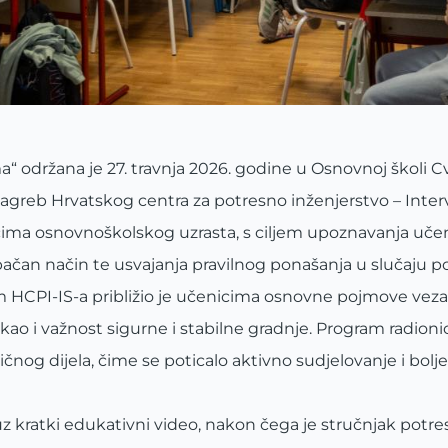
a“ održana je 27. travnja 2026. godine u Osnovnoj školi C
 Zagreb Hrvatskog centra za potresno inženjerstvo – Inte
icima osnovnoškolskog uzrasta, s ciljem upoznavanja učen
ačan način te usvajanja pravilnog ponašanja u slučaju po
tim HCPI-IS-a približio je učenicima osnovne pojmove vez
 kao i važnost sigurne i stabilne gradnje. Program radionic
čnog dijela, čime se poticalo aktivno sudjelovanje i bolje
z kratki edukativni video, nakon čega je stručnjak potr