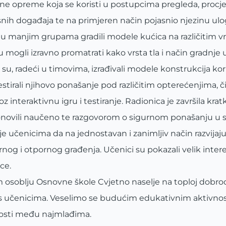
čne opreme koja se koristi u postupcima pregleda, procj
snih događaja te na primjeren način pojasnio njezinu ulo
i u manjim grupama gradili modele kućica na različitim 
u mogli izravno promatrati kako vrsta tla i način gradnje 
u, radeći u timovima, izrađivali modele konstrukcija kor
tirali njihovo ponašanje pod različitim opterećenjima, č
nteraktivnu igru i testiranje. Radionica je završila krat
ponovili naučeno te razgovorom o sigurnom ponašanju u s
 učenicima da na jednostavan i zanimljiv način razvijaju 
og i otpornog građenja. Učenici su pokazali velik interes,
ice.
oblju Osnovne škole Cvjetno naselje na toploj dobrodo
du s učenicima. Veselimo se budućim edukativnim aktivnos
rnosti među najmlađima.