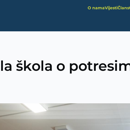
O nama
Vijesti
Člans
Main
navigation
la škola o potresi