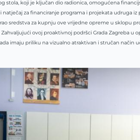
stola, koji je ključan dio radionica, omogućena financi
 natječaj za financiranje programa i projekata udruga iz
gurao sredstva za kupnju ove vrijedne opreme u sklopu pr
“. Zahvaljujući ovoj proaktivnoj podršci Grada Zagreba u
da imaju priliku na vizualno atraktivan i stručan način uč