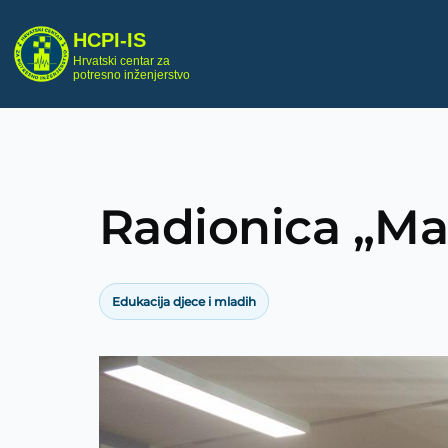
Skoči na glavni sadržaj
HCPI-IS
▾
Hrvatski centar za
potresno inženjerstvo
Radionica „Ma
Breadcrumb
Edukacija djece i mladih