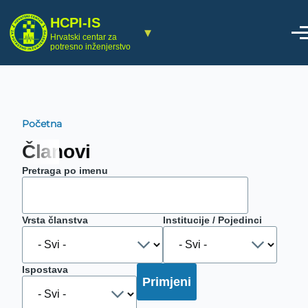
Skoči na glavni sadržaj
HCPI-IS
▾
Hrvatski centar za
potresno inženjerstvo
Početna
Breadcrumb
Članovi
Pretraga po imenu
Vrsta članstva
Institucije / Pojedinci
Ispostava