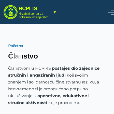
Skoči na glavni sadržaj
HCPI-IS
▾
Hrvatski centar za
potresno inženjerstvo
Početna
Breadcrumb
Članstvo
Članstvom u HCPI-IS
postaješ dio zajednice
stručnih i angažiranih ljudi
koji svojim
znanjem i solidarnošću čine stvarnu razliku, a
istovremeno ti je omogućeno potpuno
uključivanje u
operativne, edukativne i
stručne aktivnosti
koje provodimo.