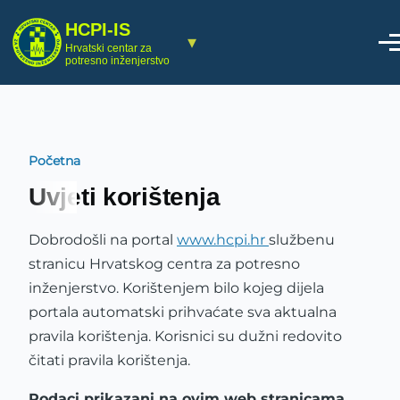
Skoči na glavni sadržaj
HCPI-IS
▾
Hrvatski centar za
potresno inženjerstvo
Početna
Breadcrumb
Uvjeti korištenja
Dobrodošli na portal
www.hcpi.hr
službenu
stranicu Hrvatskog centra za potresno
inženjerstvo. Korištenjem bilo kojeg dijela
portala automatski prihvaćate sva aktualna
pravila korištenja. Korisnici su dužni redovito
čitati pravila korištenja.
Podaci prikazani na ovim web stranicama