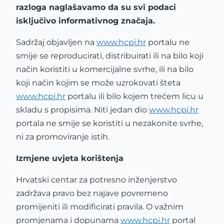
razloga naglašavamo da su svi podaci
isključivo informativnog značaja.
Sadržaj objavljen na
www.hcpi.hr
portalu ne
smije se reproducirati, distribuirati ili na bilo koji
način koristiti u komercijalne svrhe, ili na bilo
koji način kojim se može uzrokovati šteta
www.hcpi.hr
portalu ili bilo kojem trećem licu u
skladu s propisima. Niti jedan dio
www.hcpi.hr
portala ne smije se koristiti u nezakonite svrhe,
ni za promoviranje istih.
Izmjene uvjeta korištenja
Hrvatski centar za potresno inženjerstvo
zadržava pravo bez najave povremeno
promijeniti ili modificirati pravila. O važnim
promjenama i dopunama
www.hcpi.hr
portal