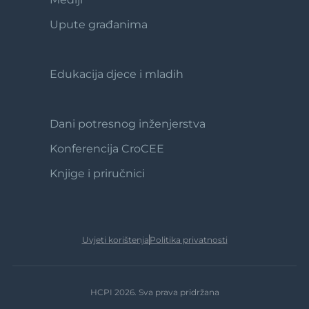
Footer
2
Upute građanima
Edukacija djece i mladih
Footer
3
Dani potresnog inženjerstva
Footer
4
Konferencija CroCEE
Knjige i priručnici
Uvjeti korištenja
Politika privatnosti
HCPI 2026. Sva prava pridržana